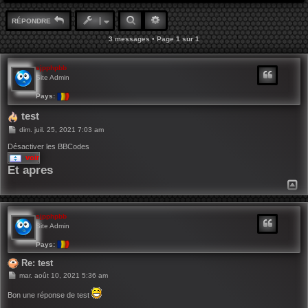
RECHERCHER
RECHERCHE AVANCÉE
RÉPONDRE
3 messages • Page
1
sur
1
sjpphpbb
Site Admin
Pays:
test
M
dim. juil. 25, 2021 7:03 am
e
s
Désactiver les BBCodes
s
voir
a
Et apres
g
e
H
A
U
T
sjpphpbb
Site Admin
Pays:
Re: test
M
mar. août 10, 2021 5:36 am
e
s
Bon une réponse de test
s
a