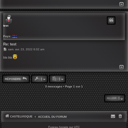
g
H
e
A
U
T
test
Pays:
Re: test
M
sam. avr. 23, 2022 6:02 am
e
s
bla bla
s
a
g
H
e
A
U
T
RÉPONDRE
3 messages • Page
1
sur
1
ALLER
CASTELVIOQUE
ACCUEIL DU FORUM
Fuseau horaire sur
UTC