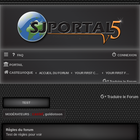
FAQ
CONNEXION
PORTAIL
CASTELVIOQUE
ACCUEIL DU FORUM
YOUR FIRST CATEGORY
YOUR FIRST FORUM
Traduire le Forum
SELECT LANGUAGE
▼
Traduire le Forum
TEST
castel
,
goldotoon
MODÉRATEURS :
Règles du forum
Test de règles pour voir