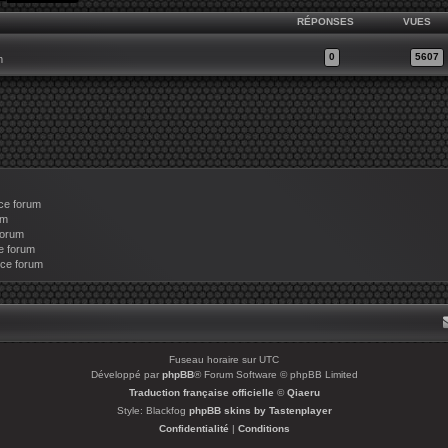
RÉPONSES
VUES
0
5607
m
ce forum
um
forum
e forum
 ce forum
Fuseau horaire sur
UTC
Développé par
phpBB
® Forum Software © phpBB Limited
Traduction française officielle
©
Qiaeru
Style: Blackfog
phpBB skins by Tastenplayer
Confidentialité
|
Conditions