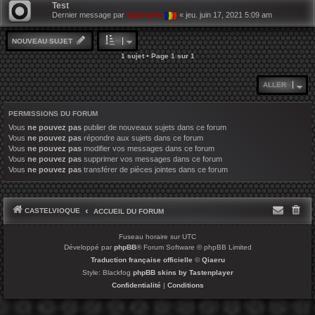
Test
Dernier message par
sjpphpbb
«
jeu. juin 17, 2021 5:09 am
NOUVEAU SUJET
1 sujet • Page
1
sur
1
ALLER
PERMISSIONS DU FORUM
Vous
ne pouvez pas
publier de nouveaux sujets dans ce forum
Vous
ne pouvez pas
répondre aux sujets dans ce forum
Vous
ne pouvez pas
modifier vos messages dans ce forum
Vous
ne pouvez pas
supprimer vos messages dans ce forum
Vous
ne pouvez pas
transférer de pièces jointes dans ce forum
CASTELVIOQUE
ACCUEIL DU FORUM
Fuseau horaire sur
UTC
Développé par
phpBB
® Forum Software © phpBB Limited
Traduction française officielle
©
Qiaeru
Style: Blackfog
phpBB skins by Tastenplayer
Confidentialité
|
Conditions