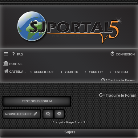
FAQ
CONNEXION
PORTAIL
CASTELVIOQUE
ACCUEIL DU FORUM
YOUR FIRST CATEGORY
YOUR FIRST FORUM
TEST SOUS FORUM
Traduire le Forum
SELECT LANGUAGE
▼
Traduire le Forum
TEST SOUS FORUM
RECHERCHER
RECHERCHE AVANCÉE
NOUVEAU SUJET
1 sujet • Page
1
sur
1
Sujets