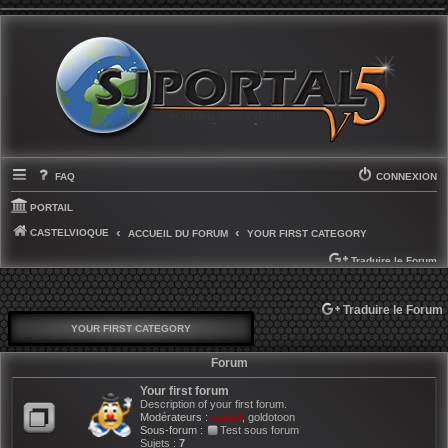
FAQ
CONNEXION
PORTAIL
CASTELVIOQUE
ACCUEIL DU FORUM
YOUR FIRST CATEGORY
Traduire le Forum
SELECT LANGUAGE
▼
Traduire le Forum
YOUR FIRST CATEGORY
Forum
Your first forum
Description of your first forum.
Modérateurs :
castel
,
goldotoon
Sous-forum :
Test sous forum
Sujets :
7