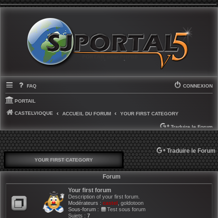
FAQ
CONNEXION
PORTAIL
CASTELVIOQUE
ACCUEIL DU FORUM
YOUR FIRST CATEGORY
Traduire le Forum
Traduire le Forum
YOUR FIRST CATEGORY
Forum
Your first forum
Description of your first forum.
Modérateurs :
castel
,
goldotoon
Sous-forum :
Test sous forum
Sujets :
7