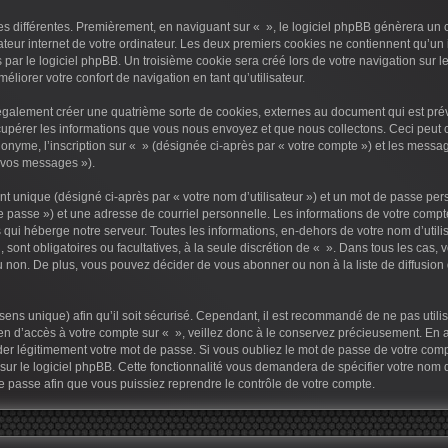
s différentes. Premièrement, en naviguant sur « », le logiciel phpBB génèrera un c
teur internet de votre ordinateur. Les deux premiers cookies ne contiennent qu’un id
r le logiciel phpBB. Un troisième cookie sera créé lors de votre navigation sur les 
liorer votre confort de navigation en tant qu’utilisateur.
également créer une quatrième sorte de cookies, externes au document qui est pré
cupérer les informations que vous nous envoyez et que nous collectons. Ceci peut 
onyme, l’inscription sur « » (désignée ci-après par « votre compte ») et les messag
« vos messages »).
t unique (désigné ci-après par « votre nom d’utilisateur ») et un mot de passe pe
e passe ») et une adresse de courriel personnelle. Les informations de votre compte
qui héberge notre serveur. Toutes les informations, en-dehors de votre nom d’utilis
n, sont obligatoires ou facultatives, à la seule discrétion de « ». Dans tous les cas
 non. De plus, vous pouvez décider de vous abonner ou non à la liste de diffusion
à sens unique) afin qu’il soit sécurisé. Cependant, il est recommandé de ne pas util
oyen d’accès à votre compte sur « », veillez donc à le conservez précieusement. En
er légitimement votre mot de passe. Si vous oubliez le mot de passe de votre compte
r le logiciel phpBB. Cette fonctionnalité vous demandera de spécifier votre nom d’u
 passe afin que vous puissiez reprendre le contrôle de votre compte.