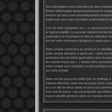
Vos informations sont collectées de deux manière
fichiers téléchargés temporairement par le naviga
session qui vous sont automatiquement assignés pa
sujets que vous avez consultés et permettant d’amé
Lors de votre navigation sur « », nous pouvons 
le logiciel phpBB. La seconde manière est de ré
publication de messages en tant qu’utilisateur an
lors de votre connexion (désignés ci-après par 
Votre compte contiendra au minimum un identifian
votre compte (désigné ci-après par « votre mot d
protection des données applicables dans le pays 
de courriel requis par « » durant votre inscriptio
votre compte vous souhaitez rendre publiques ou
sur votre compte.
Votre mot de passe est chiffré (par un chiffrage 
internet différents. Votre mot de passe est le m
ou à un site de tierce partie ne peut vous demand
mon mot de passe » qui est proposée par défaut su
logiciel phpBB générera alors un nouveau mot de