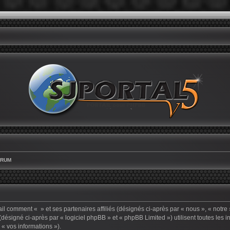
ORUM
ail comment « » et ses partenaires affiliés (désignés ci-après par « nous », « notre 
ésigné ci-après par « logiciel phpBB » et « phpBB Limited ») utilisent toutes les i
 « vos informations »).