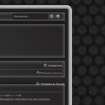
RECHERCHER
RECHERCHE AVANCÉE
CONNEXION
Traduire le Forum
SELECT LANGUAGE
▼
Traduire le Forum
», « nos », « » et
nformations collectées lors des sessions