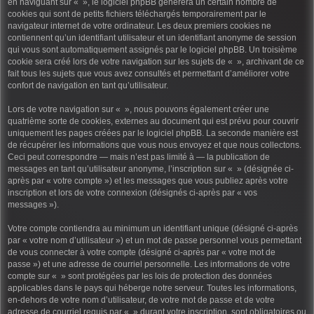
en naviguant sur « », le logiciel phpBB génèrera un certain nombre de
cookies qui sont de petits fichiers téléchargés temporairement par le
navigateur internet de votre ordinateur. Les deux premiers cookies ne
contiennent qu’un identifiant utilisateur et un identifiant anonyme de session
qui vous sont automatiquement assignés par le logiciel phpBB. Un troisième
cookie sera créé lors de votre navigation sur les sujets de « », archivant de ce
fait tous les sujets que vous avez consultés et permettant d’améliorer votre
confort de navigation en tant qu’utilisateur.
Lors de votre navigation sur « », nous pouvons également créer une
quatrième sorte de cookies, externes au document qui est prévu pour couvrir
uniquement les pages créées par le logiciel phpBB. La seconde manière est
de récupérer les informations que vous nous envoyez et que nous collectons.
Ceci peut correspondre — mais n’est pas limité à — la publication de
messages en tant qu’utilisateur anonyme, l’inscription sur « » (désignée ci-
après par « votre compte ») et les messages que vous publiez après votre
inscription et lors de votre connexion (désignés ci-après par « vos
messages »).
Votre compte contiendra au minimum un identifiant unique (désigné ci-après
par « votre nom d’utilisateur ») et un mot de passe personnel vous permettant
de vous connecter à votre compte (désigné ci-après par « votre mot de
passe ») et une adresse de courriel personnelle. Les informations de votre
compte sur « » sont protégées par les lois de protection des données
applicables dans le pays qui héberge notre serveur. Toutes les informations,
en-dehors de votre nom d’utilisateur, de votre mot de passe et de votre
adresse de courriel requis par « » durant votre inscription, sont obligatoires ou