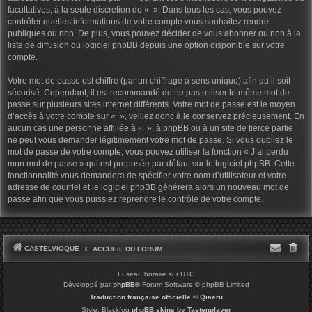
facultatives, à la seule discrétion de « ». Dans tous les cas, vous pouvez
contrôler quelles informations de votre compte vous souhaitez rendre
publiques ou non. De plus, vous pouvez décider de vous abonner ou non à la
liste de diffusion du logiciel phpBB depuis une option disponible sur votre
compte.
Votre mot de passe est chiffré (par un chiffrage à sens unique) afin qu’il soit
sécurisé. Cependant, il est recommandé de ne pas utiliser le même mot de
passe sur plusieurs sites internet différents. Votre mot de passe est le moyen
d’accès à votre compte sur « », veillez donc à le conservez précieusement. En
aucun cas une personne affiliée à « », à phpBB ou à un site de tierce partie
ne peut vous demander légitimement votre mot de passe. Si vous oubliez le
mot de passe de votre compte, vous pouvez utiliser la fonction « J’ai perdu
mon mot de passe » qui est proposée par défaut sur le logiciel phpBB. Cette
fonctionnalité vous demandera de spécifier votre nom d’utilisateur et votre
adresse de courriel et le logiciel phpBB générera alors un nouveau mot de
passe afin que vous puissiez reprendre le contrôle de votre compte.
CASTELVIOQUE
ACCUEIL DU FORUM
Fuseau horaire sur
UTC
Développé par
phpBB
® Forum Software © phpBB Limited
Traduction française officielle
©
Qiaeru
Style: Blackfog
phpBB skins by Tastenplayer