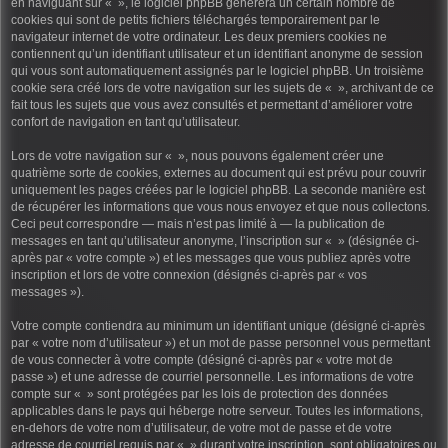
en naviguant sur « », le logiciel phpBB génèrera un certain nombre de
cookies qui sont de petits fichiers téléchargés temporairement par le
navigateur internet de votre ordinateur. Les deux premiers cookies ne
contiennent qu’un identifiant utilisateur et un identifiant anonyme de session
qui vous sont automatiquement assignés par le logiciel phpBB. Un troisième
cookie sera créé lors de votre navigation sur les sujets de « », archivant de ce
fait tous les sujets que vous avez consultés et permettant d’améliorer votre
confort de navigation en tant qu’utilisateur.
Lors de votre navigation sur « », nous pouvons également créer une
quatrième sorte de cookies, externes au document qui est prévu pour couvrir
uniquement les pages créées par le logiciel phpBB. La seconde manière est
de récupérer les informations que vous nous envoyez et que nous collectons.
Ceci peut correspondre — mais n’est pas limité à — la publication de
messages en tant qu’utilisateur anonyme, l’inscription sur « » (désignée ci-
après par « votre compte ») et les messages que vous publiez après votre
inscription et lors de votre connexion (désignés ci-après par « vos
messages »).
Votre compte contiendra au minimum un identifiant unique (désigné ci-après
par « votre nom d’utilisateur ») et un mot de passe personnel vous permettant
de vous connecter à votre compte (désigné ci-après par « votre mot de
passe ») et une adresse de courriel personnelle. Les informations de votre
compte sur « » sont protégées par les lois de protection des données
applicables dans le pays qui héberge notre serveur. Toutes les informations,
en-dehors de votre nom d’utilisateur, de votre mot de passe et de votre
adresse de courriel requis par « » durant votre inscription, sont obligatoires ou