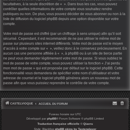
facultatives, à la seule discrétion de « ». Dans tous les cas, vous pouvez
contrôler quelles informations de votre compte vous souhaitez rendre
publiques ou non. De plus, vous pouvez décider de vous abonner ou non à la
liste de diffusion du logiciel phpBB depuis une option disponible sur votre
compte.
Votre mot de passe est chiffré (par un chiffrage à sens unique) afin qu’il soit
sécurisé. Cependant, il est recommandé de ne pas utiliser le même mot de
passe sur plusieurs sites internet différents. Votre mot de passe est le moyen
d’accès à votre compte sur « », veillez donc à le conservez précieusement. En
aucun cas une personne affiliée à « », à phpBB ou à un site de tierce partie
ne peut vous demander légitimement votre mot de passe. Si vous oubliez le
mot de passe de votre compte, vous pouvez utiliser la fonction « J’ai perdu
mon mot de passe » qui est proposée par défaut sur le logiciel phpBB. Cette
fonctionnalité vous demandera de spécifier votre nom d’utilisateur et votre
adresse de courriel et le logiciel phpBB générera alors un nouveau mot de
passe afin que vous puissiez reprendre le contrôle de votre compte.
CASTELVIOQUE
ACCUEIL DU FORUM
Fuseau horaire sur
UTC
Développé par
phpBB
® Forum Software © phpBB Limited
Traduction française officielle
©
Qiaeru
Style: Blackfog
phpBB skins by Tastenplayer