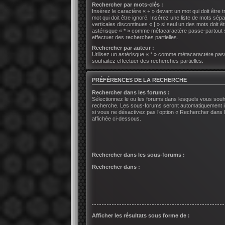
Rechercher par mots-clés :
Insérez le caractère « + » devant un mot qui doit être t
mot qui doit être ignoré. Insérez une liste de mots sép
verticales discontinues « | » si seul un des mots doit êt
astérisque « * » comme métacaractère passe-partout 
effectuer des recherches partielles.
Rechercher par auteur :
Utilisez un astérisque « * » comme métacaractère pas
souhaitez effectuer des recherches partielles.
PRÉFÉRENCES DE LA RECHERCHE
Rechercher dans les forums :
Sélectionnez le ou les forums dans lesquels vous souh
recherche. Les sous-forums seront automatiquement i
si vous ne désactivez pas l’option « Rechercher dans
affichée ci-dessous.
Rechercher dans les sous-forums :
Rechercher dans :
Afficher les résultats sous forme de :