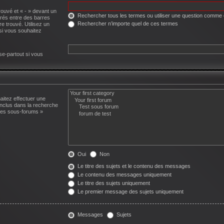
rouvé et « - » devant un
Rechercher tous les termes ou utiliser une question comme
arés entre des barres
Rechercher n’importe quel de ces termes
re trouvé. Utilisez un
si vous souhaitez
se-partout si vous
aitez effectuer une
nclus dans la recherche
 les sous-forums »
Oui
Non
Le titre des sujets et le contenu des messages
Le contenu des messages uniquement
Le titre des sujets uniquement
Le premier message des sujets uniquement
Messages
Sujets