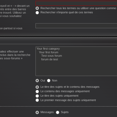
rouvé et « - » devant un
Rechercher tous les termes ou utiliser une question comme
arés entre des barres
Rechercher n’importe quel de ces termes
re trouvé. Utilisez un
si vous souhaitez
se-partout si vous
aitez effectuer une
nclus dans la recherche
 les sous-forums »
Oui
Non
Le titre des sujets et le contenu des messages
Le contenu des messages uniquement
Le titre des sujets uniquement
Le premier message des sujets uniquement
Messages
Sujets