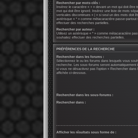
Rechercher par mots-clés :
Insérez le caractère « + » devant un mot qui doit être t
mot qui doit être ignoré. Insérez une liste de mots sép
verticales discontinues « | » si seul un des mots doit êt
astérisque « * » comme métacaractère passe-partout 
effectuer des recherches partielles.
Rechercher par auteur :
Utilisez un astérisque « * » comme métacaractère pas
souhaitez effectuer des recherches partielles.
PRÉFÉRENCES DE LA RECHERCHE
Rechercher dans les forums :
Sélectionnez le ou les forums dans lesquels vous souh
recherche. Les sous-forums seront automatiquement i
si vous ne désactivez pas l’option « Rechercher dans
affichée ci-dessous.
Rechercher dans les sous-forums :
Rechercher dans :
Afficher les résultats sous forme de :