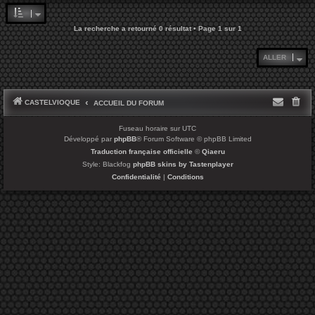
La recherche a retourné 0 résultat • Page
1
sur
1
ALLER
CASTELVIOQUE
ACCUEIL DU FORUM
Fuseau horaire sur
UTC
Développé par
phpBB
® Forum Software © phpBB Limited
Traduction française officielle
©
Qiaeru
Style: Blackfog
phpBB skins by Tastenplayer
Confidentialité
|
Conditions